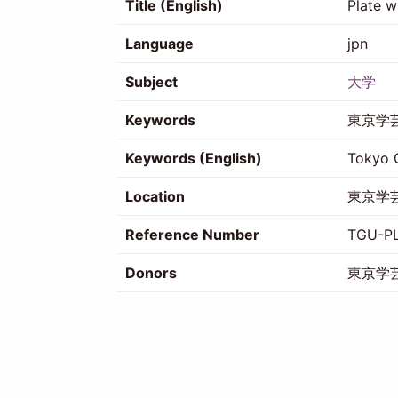
Title (English)
Plate w
Language
jpn
Subject
大学
Keywords
東京学
Keywords (English)
Tokyo G
Location
東京学
Reference Number
TGU-P
Donors
東京学