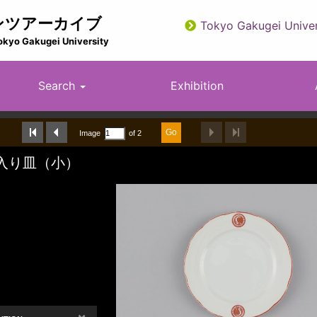
ンツアーカイブ
Tokyo Gakugei Univer
utility
okyo Gakugei University
Search
Exhibition