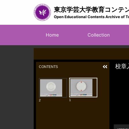
Skip
東京学芸大学教育コンテ
to
main
Open Educational Contents Archive of T
content
メ
Home
Collection
イ
ン
ナ
ビ
ゲ
ー
シ
ョ
ン