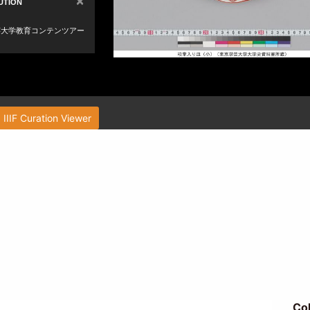
IIIF Curation Viewer
Co