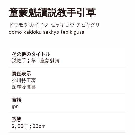
童蒙魁讀説教手引草
ドウモウ カイドク セッキョウ テビキグサ
domo kaidoku sekkyo tebikigusa
その他のタイトル
説教手引草 : 童蒙魁讀
責任表示
小川持正著
深澤蔆潭書
言語
jpn
形態
2, 33丁 ; 22cm