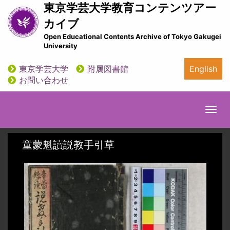
メ
東京学芸大学教育コンテンツアー
イ
カイブ
ン
Open Educational Contents Archive of Tokyo Gakugei
コ
University
ン
テ
東京学芸大学
附属図書館
English
ン
utility
お問い合わせ
ツ
に
移
Togg
動
navi