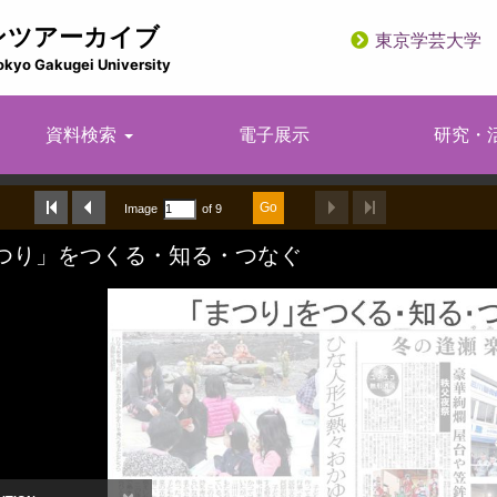
ンツアーカイブ
東京学芸大学
utility
okyo Gakugei University
資料検索
電子展示
研究・