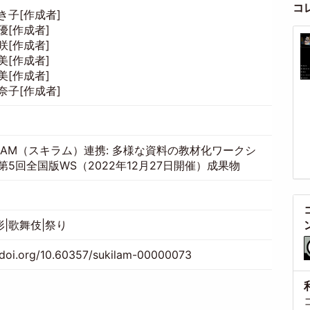
コ
き子[作成者]
優[作成者]
咲[作成者]
美[作成者]
美[作成者]
奈子[作成者]
ILAM（スキラム）連携: 多様な資料の教材化ワークシ
第5回全国版WS（2022年12月27日開催）成果物
|歌舞伎|祭り
//doi.org/10.60357/sukilam-00000073