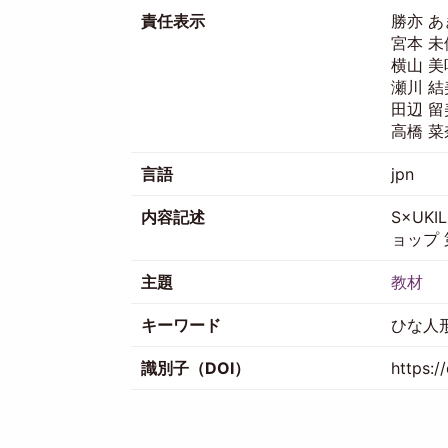
責任表示
勝亦 あ
宮本 未
横山 美
瀬川 結
田辺 留
高橋 菜
言語
jpn
内容記述
S×UK
ョップ 
主題
教材
キーワード
ひな人形
識別子（DOI）
https: