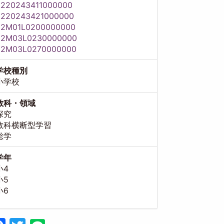
8220243411000000
8220243421000000
82M01L0200000000
82M03L0230000000
82M03L0270000000
学校種別
小学校
教科・領域
探究
教科横断型学習
総学
学年
小4
小5
小6