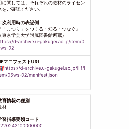
用に関しては、それぞれの教材のライセン
スをご確認ください。
二次利用時の表記例
『「まつり」をつくる・知る・つなぐ』
（東京学芸大学附属図書館所蔵）
ttps://d-archive.u-gakugei.ac.jp/item/0
5ws-02
IIIFマニフェストURI
https://d-archive.u-gakugei.ac.jp/iiif/i
em/05ws-02/manifest.json
教育情報の種別
教材
学習指導要領コード
8220242100000000