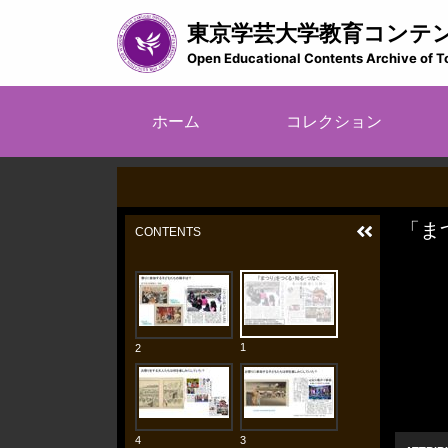
メ
東京学芸大学教育コンテ
イ
ン
Open Educational Contents Archive of T
コ
ン
メ
テ
ホーム
コレクション
イ
ン
ツ
ン
に
ナ
移
ビ
動
ゲ
ー
シ
ョ
ン