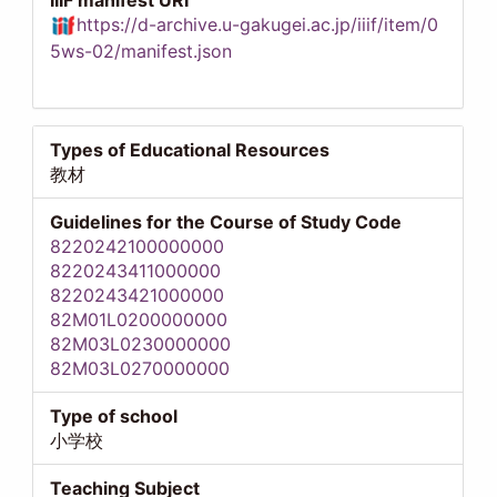
https://d-archive.u-gakugei.ac.jp/iiif/item/0
5ws-02/manifest.json
Types of Educational Resources
教材
Guidelines for the Course of Study Code
8220242100000000
8220243411000000
8220243421000000
82M01L0200000000
82M03L0230000000
82M03L0270000000
Type of school
小学校
Teaching Subject