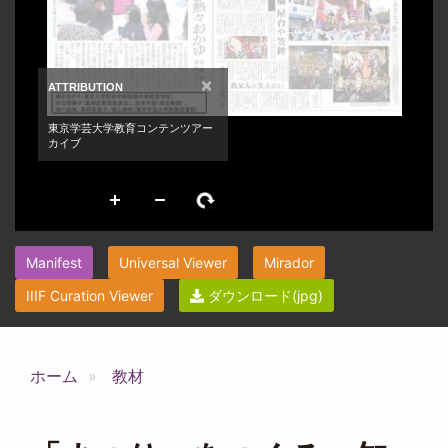
Manifest
Universal Viewer
Mirador
IIIF Curation Viewer
ダウンロード(jpg)
ホーム
教材