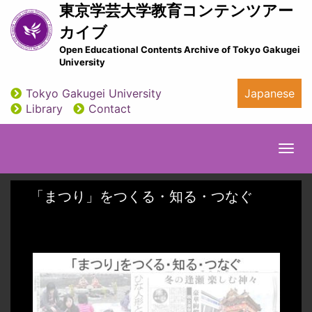
Skip
東京学芸大学教育コンテンツアー
to
カイブ
main
Open Educational Contents Archive of Tokyo Gakugei
content
University
Tokyo Gakugei University
Japanese
utility
Library
Contact
Togg
navi