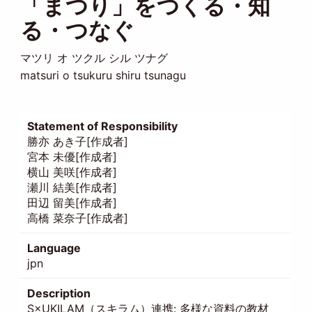
「まつり」をつくる・知
る・つなぐ
マツリ オ ツクル シル ツナグ
matsuri o tsukuru shiru tsunagu
Statement of Responsibility
勝亦 あき子[作成者]
宮本 未優[作成者]
横山 美咲[作成者]
瀬川 結美[作成者]
田辺 留美[作成者]
高橋 菜奈子[作成者]
Language
jpn
Description
S×UKILAM（スキラム）連携: 多様な資料の教材