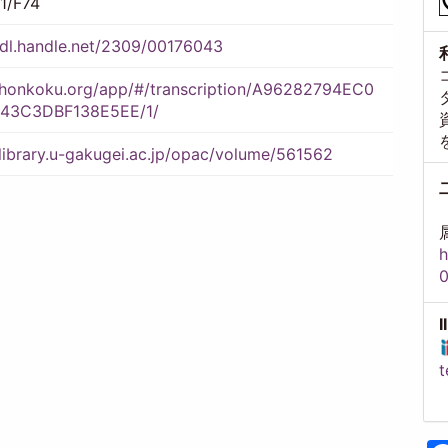
1/F74
hdl.handle.net/2309/00176043
//honkoku.org/app/#/transcription/A96282794EC0
43C3DBF138E5EE/1/
/library.u-gakugei.ac.jp/opac/volume/561562
h
t