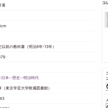
コ
軒著
3cm
定以前の教科書（明治6年-13年）
879
-日本--歴史--明治時代
庫（東京学芸大学附属図書館）
43