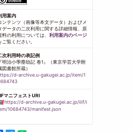
利用案内
コンテンツ（画像等本文データ）およびメ
タデータの二次利用に関する詳細情報、原
資料の利用については、
利用案内のページ
をご覧ください。
二次利用時の表記例
『明治小學塵劫記 卷1』（東京学芸大学附
属図書館所蔵）
ttps://d-archive.u-gakugei.ac.jp/item/1
0684743
IIIFマニフェストURI
https://d-archive.u-gakugei.ac.jp/iiif/i
em/10684743/manifest.json