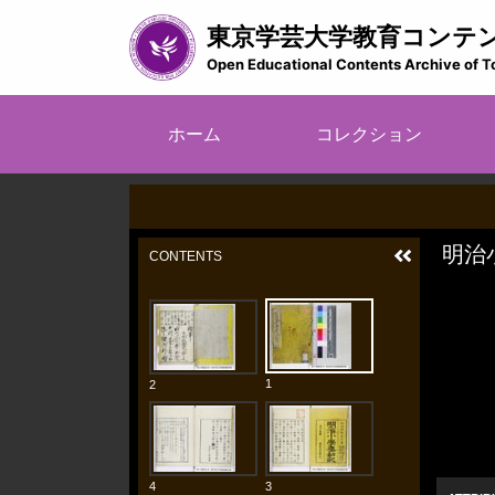
メ
東京学芸大学教育コンテ
イ
ン
Open Educational Contents Archive of T
コ
ン
メ
テ
ホーム
コレクション
イ
ン
ツ
ン
に
ナ
移
ビ
動
ゲ
ー
シ
ョ
ン