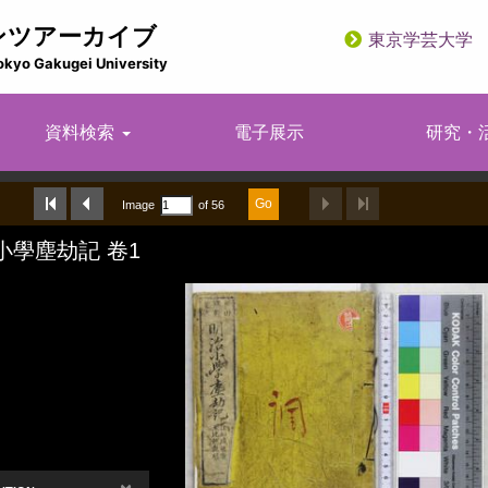
ンツアーカイブ
東京学芸大学
utility
okyo Gakugei University
資料検索
電子展示
研究・