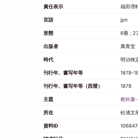
責任表示
福田理
言語
jpn
形態
6冊 ; 2
出版者
萬青堂
時代
明治検
刊行年、書写年等
1878-1
刊行年、書写年等（西暦）
1878
主題
教科書-
所在
松浦文
資料ID
106847