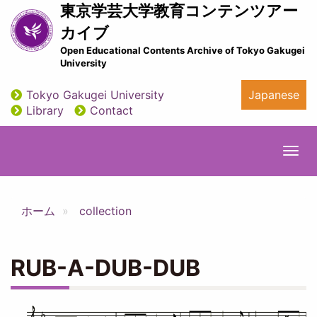
Skip
東京学芸大学教育コンテンツアー
to
カイブ
main
Open Educational Contents Archive of Tokyo Gakugei
content
University
Tokyo Gakugei University
Japanese
utility
Library
Contact
Togg
navi
ホーム
collection
RUB-A-DUB-DUB
Image