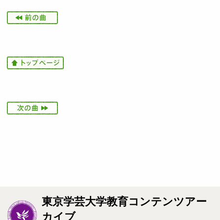
I
m
a
g
e
I
m
a
g
e
I
m
a
g
e
東京学芸大学教育コンテンツアー
カイブ