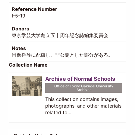
Reference Number
I-5-19
Donors
東京学芸大学創立五十周年記念誌編集委員会
Notes
肖像権等に配慮し、非公開とした部分がある。
Collection Name
Archive of Normal Schools
Office of Tokyo Gakugei University
Archives
This collection contains images,
photographs, and other materials
related to...