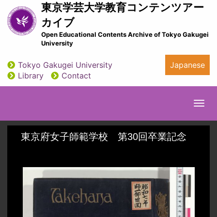
Skip
東京学芸大学教育コンテンツアー
to
カイブ
main
Open Educational Contents Archive of Tokyo Gakugei
content
University
Tokyo Gakugei University
Japanese
utility
Library
Contact
Togg
navi