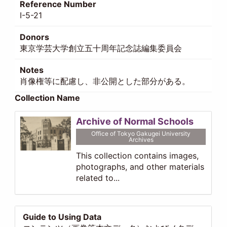
Reference Number
I-5-21
Donors
東京学芸大学創立五十周年記念誌編集委員会
Notes
肖像権等に配慮し、非公開とした部分がある。
Collection Name
Archive of Normal Schools
Office of Tokyo Gakugei University
Archives
This collection contains images,
photographs, and other materials
related to...
Guide to Using Data