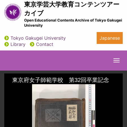
Skip
東京学芸大学教育コンテンツアー
to
カイブ
main
Open Educational Contents Archive of Tokyo Gakugei
content
University
Tokyo Gakugei University
Japanese
utility
Library
Contact
Togg
navi