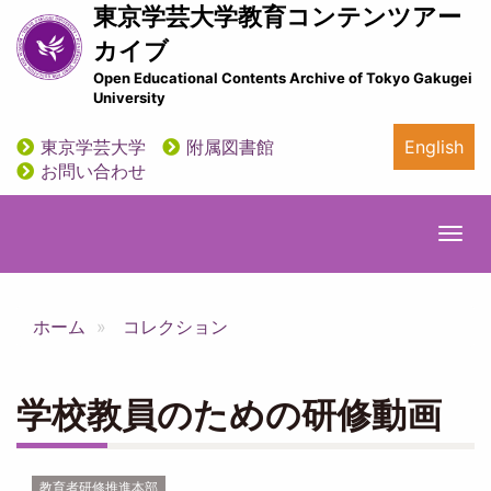
メ
東京学芸大学教育コンテンツアー
イ
カイブ
ン
Open Educational Contents Archive of Tokyo Gakugei
コ
University
ン
テ
東京学芸大学
附属図書館
English
ン
utility
お問い合わせ
ツ
に
移
Togg
動
navi
ホーム
コレクション
学校教員のための研修動画
教育者研修推進本部