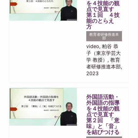
を４技能の観
点で見直す
第１回 ４技
能のとらえ
方
教育者研修推進本
部
video, 粕谷 恭
子（東京学芸大
学 教授）, 教育
者研修推進本部,
2023
外国語活動・
外国語の指導
を４技能の観
点で見直す
第２回 「意
味」と「音」
を結びつける