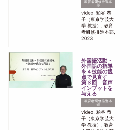
教育者研修推進本
部
video, 粕谷 恭
子（東京学芸大
学 教授）, 教育
者研修推進本部,
2023
外国語活動・
外国語の指導
を４技能の観
点で見直す
第３回 音声
インプットを
与える
教育者研修推進本
部
video, 粕谷 恭
子（東京学芸大
学 教授）, 教育