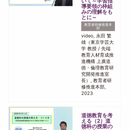
いて～学習指
導要領の枠組
みの理解をも
とに～
教育者研修推進本
部
video, 永田 繁
雄（東京学芸大
学 教授 / 先端
教育人材育成推
進機構 上廣道
徳・倫理教育研
究開発推進室
長）, 教育者研
修推進本部,
2023
道徳教育を考
える（2）道
徳科の授業の