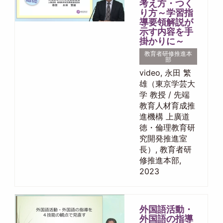
考え方・つく
り方～学習指
導要領解説が
示す内容を手
掛かりに～
教育者研修推進本
部
video, 永田 繁
雄（東京学芸大
学 教授 / 先端
教育人材育成推
進機構 上廣道
徳・倫理教育研
究開発推進室
長）, 教育者研
修推進本部,
2023
外国語活動・
外国語の指導